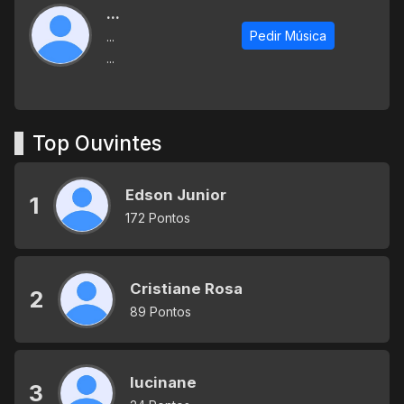
...
Pedir Música
...
...
Top Ouvintes
Edson Junior
1
172 Pontos
Cristiane Rosa
2
89 Pontos
lucinane
3